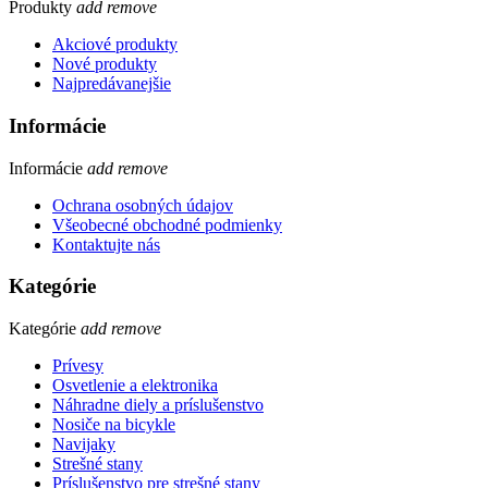
Produkty
add
remove
Akciové produkty
Nové produkty
Najpredávanejšie
Informácie
Informácie
add
remove
Ochrana osobných údajov
Všeobecné obchodné podmienky
Kontaktujte nás
Kategórie
Kategórie
add
remove
Prívesy
Osvetlenie a elektronika
Náhradne diely a príslušenstvo
Nosiče na bicykle
Navijaky
Strešné stany
Príslušenstvo pre strešné stany