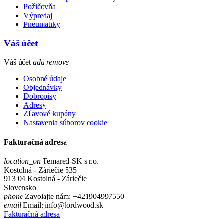
Požičovňa
Výpredaj
Pneumatiky
Váš účet
Váš účet
add
remove
Osobné údaje
Objednávky
Dobropisy
Adresy
Zľavové kupóny
Nastavenia súborov cookie
Fakturačná adresa
location_on
Temared-SK s.r.o.
Kostolná - Záriečie 535
913 04 Kostolná - Záriečie
Slovensko
phone
Zavolajte nám:
+421904997550
email
Email:
info@lordwood.sk
Fakturačná adresa