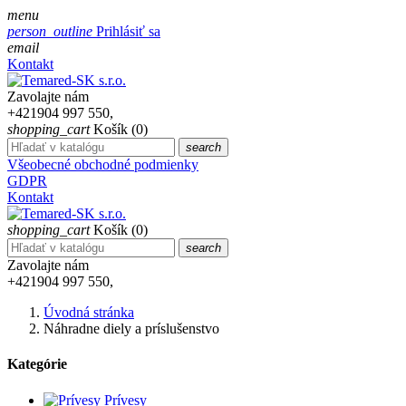
menu
person_outline
Prihlásiť sa
email
Kontakt
Zavolajte nám
+421904 997 550,
shopping_cart
Košík
(0)
search
Všeobecné obchodné podmienky
GDPR
Kontakt
shopping_cart
Košík
(0)
search
Zavolajte nám
+421904 997 550,
Úvodná stránka
Náhradne diely a príslušenstvo
Kategórie
Prívesy