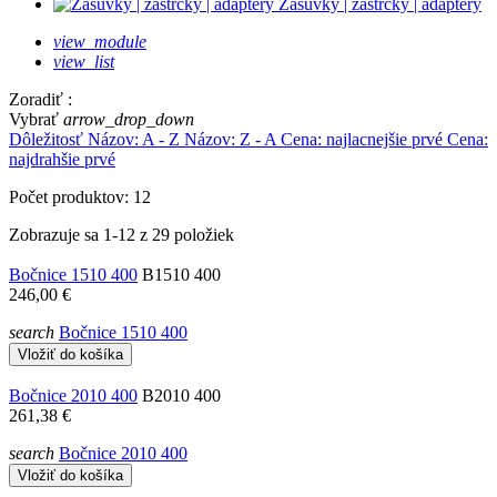
Zásuvky | zástrčky | adaptéry
view_module
view_list
Zoradiť :
Vybrať
arrow_drop_down
Dôležitosť
Názov: A - Z
Názov: Z - A
Cena: najlacnejšie prvé
Cena:
najdrahšie prvé
Počet produktov: 12
Zobrazuje sa 1-12 z 29 položiek
Bočnice 1510 400
B1510 400
246,00 €
search
Bočnice 1510 400
Vložiť do košíka
Bočnice 2010 400
B2010 400
261,38 €
search
Bočnice 2010 400
Vložiť do košíka