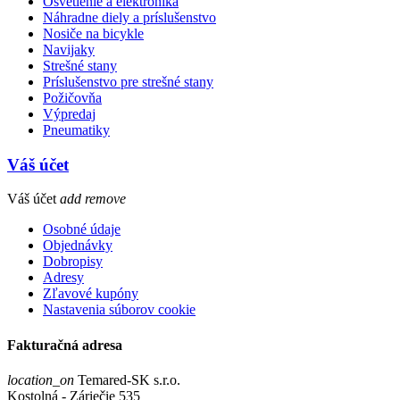
Osvetlenie a elektronika
Náhradne diely a príslušenstvo
Nosiče na bicykle
Navijaky
Strešné stany
Príslušenstvo pre strešné stany
Požičovňa
Výpredaj
Pneumatiky
Váš účet
Váš účet
add
remove
Osobné údaje
Objednávky
Dobropisy
Adresy
Zľavové kupóny
Nastavenia súborov cookie
Fakturačná adresa
location_on
Temared-SK s.r.o.
Kostolná - Záriečie 535