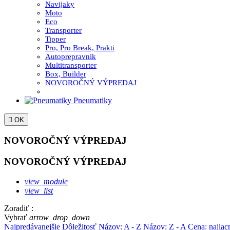
Navijaky
Moto
Eco
Transporter
Tipper
Pro, Pro Break, Prakti
Autoprepravnik
Multitransporter
Box, Builder
NOVOROČNÝ VÝPREDAJ
Pneumatiky

OK
NOVOROČNÝ VÝPREDAJ
NOVOROČNÝ VÝPREDAJ
view_module
view_list
Zoradiť :
Vybrať
arrow_drop_down
Najpredávanejšie
Dôležitosť
Názov: A - Z
Názov: Z - A
Cena: najlac