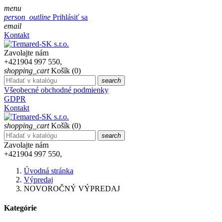
menu
person_outline
Prihlásiť sa
email
Kontakt
Zavolajte nám
+421904 997 550,
shopping_cart
Košík
(0)
search
Všeobecné obchodné podmienky
GDPR
Kontakt
shopping_cart
Košík
(0)
search
Zavolajte nám
+421904 997 550,
Úvodná stránka
Výpredaj
NOVOROČNÝ VÝPREDAJ
Kategórie