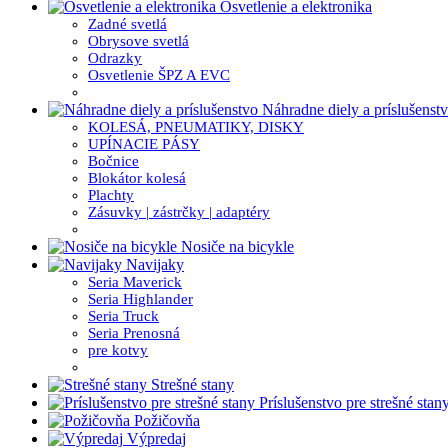
Osvetlenie a elektronika
Zadné svetlá
Obrysove svetlá
Odrazky
Osvetlenie ŠPZ A EVC
Náhradne diely a príslušenst
KOLESÁ, PNEUMATIKY, DISKY
UPÍNACIE PÁSY
Bočnice
Blokátor kolesá
Plachty
Zásuvky | zástrčky | adaptéry
Nosiče na bicykle
Navijaky
Seria Maverick
Seria Highlander
Seria Truck
Seria Prenosná
pre kotvy
Strešné stany
Príslušenstvo pre strešné stan
Požičovňa
Výpredaj