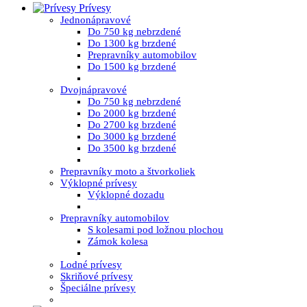
Prívesy
Jednonápravové
Do 750 kg nebrzdené
Do 1300 kg brzdené
Prepravníky automobilov
Do 1500 kg brzdené
Dvojnápravové
Do 750 kg nebrzdené
Do 2000 kg brzdené
Do 2700 kg brzdené
Do 3000 kg brzdené
Do 3500 kg brzdené
Prepravníky moto a štvorkoliek
Výklopné prívesy
Výklopné dozadu
Prepravníky automobilov
S kolesami pod ložnou plochou
Zámok kolesa
Lodné prívesy
Skriňové prívesy
Špeciálne prívesy