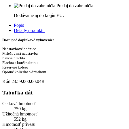
Predaj do zahraničia
Dodávame aj do krajín EU.
Popis
Detaily produktu
Dostupné doplnkové vybavenie:
Nadstavbové bočnice
Mriežovaná nadstavba
Krycia plachta
Plachta s konštrukciou
Rezervné koleso
Oporné koliesko s držiakom
Kód
23.59.000.00.04R
Tabuľka dát
Celková hmotnosť
750 kg
Užitočná hmotnosť
552 kg
Hmotnosť prívesu