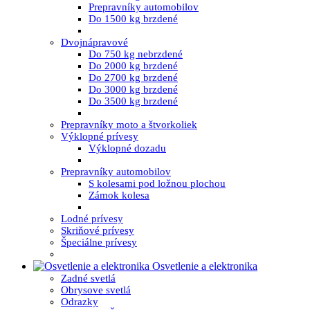
Prepravníky automobilov
Do 1500 kg brzdené
Dvojnápravové
Do 750 kg nebrzdené
Do 2000 kg brzdené
Do 2700 kg brzdené
Do 3000 kg brzdené
Do 3500 kg brzdené
Prepravníky moto a štvorkoliek
Výklopné prívesy
Výklopné dozadu
Prepravníky automobilov
S kolesami pod ložnou plochou
Zámok kolesa
Lodné prívesy
Skriňové prívesy
Špeciálne prívesy
Osvetlenie a elektronika
Zadné svetlá
Obrysove svetlá
Odrazky