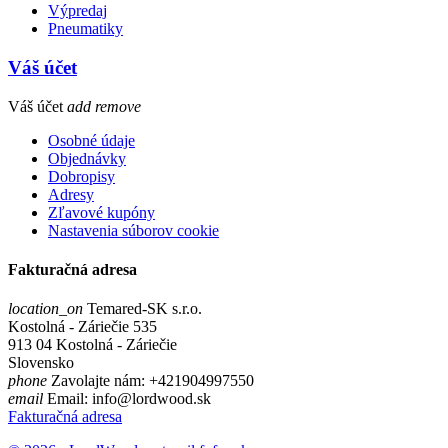
Výpredaj
Pneumatiky
Váš účet
Váš účet
add
remove
Osobné údaje
Objednávky
Dobropisy
Adresy
Zľavové kupóny
Nastavenia súborov cookie
Fakturačná adresa
location_on
Temared-SK s.r.o.
Kostolná - Záriečie 535
913 04 Kostolná - Záriečie
Slovensko
phone
Zavolajte nám:
+421904997550
email
Email:
info@lordwood.sk
Fakturačná adresa