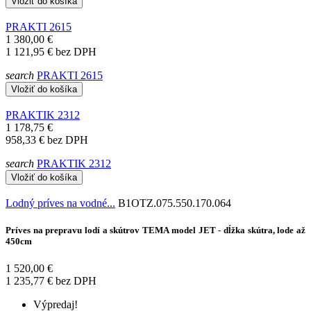
Vložiť do košíka
PRAKTI 2615
1 380,00 €
1 121,95 €
bez DPH
search
PRAKTI 2615
Vložiť do košíka
PRAKTIK 2312
1 178,75 €
958,33 €
bez DPH
search
PRAKTIK 2312
Vložiť do košíka
Lodný príves na vodné...
B1OTZ.075.550.170.064
Príves na prepravu lodí a skútrov TEMA model JET - dĺžka skútra, lode až
450cm
1 520,00 €
1 235,77 €
bez DPH
Výpredaj!