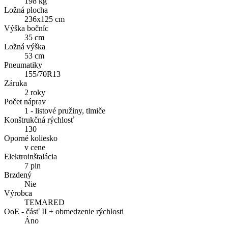
198 kg
Ložná plocha
236x125 cm
Výška bočníc
35 cm
Ložná výška
53 cm
Pneumatiky
155/70R13
Záruka
2 roky
Počet náprav
1 - listové pružiny, tlmiče
Konštrukčná rýchlosť
130
Oporné koliesko
v cene
Elektroinštalácia
7 pin
Brzdený
Nie
Výrobca
TEMARED
OoE - čásť II + obmedzenie rýchlosti
Áno