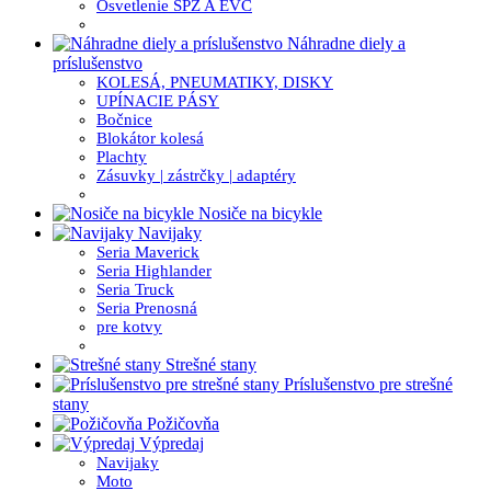
Osvetlenie ŠPZ A EVC
Náhradne diely a
príslušenstvo
KOLESÁ, PNEUMATIKY, DISKY
UPÍNACIE PÁSY
Bočnice
Blokátor kolesá
Plachty
Zásuvky | zástrčky | adaptéry
Nosiče na bicykle
Navijaky
Seria Maverick
Seria Highlander
Seria Truck
Seria Prenosná
pre kotvy
Strešné stany
Príslušenstvo pre strešné
stany
Požičovňa
Výpredaj
Navijaky
Moto