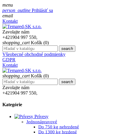
menu
person_outline
Prihlásiť sa
email
Kontakt
Zavolajte nám
+421904 997 550,
shopping_cart
Košík
(0)
search
Všeobecné obchodné podmienky
GDPR
Kontakt
shopping_cart
Košík
(0)
search
Zavolajte nám
+421904 997 550,
Kategórie
Prívesy
Jednonápravové
Do 750 kg nebrzdené
Do 1300 kg brzdené