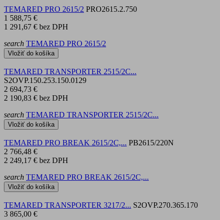
TEMARED PRO 2615/2
PRO2615.2.750
1 588,75 €
1 291,67 €
bez DPH
search
TEMARED PRO 2615/2
Vložiť do košíka
TEMARED TRANSPORTER 2515/2C...
S2OVP.150.253.150.0129
2 694,73 €
2 190,83 €
bez DPH
search
TEMARED TRANSPORTER 2515/2C...
Vložiť do košíka
TEMARED PRO BREAK 2615/2C,...
PB2615/220N
2 766,48 €
2 249,17 €
bez DPH
search
TEMARED PRO BREAK 2615/2C,...
Vložiť do košíka
TEMARED TRANSPORTER 3217/2...
S2OVP.270.365.170
3 865,00 €