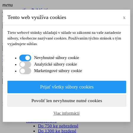
menu
person_outline
Prihlásiť sa
email
Tento web využíva cookies
x
Kontakt
Zavolajte nám
Tieto webové stránky ukladajú v súlade so zákonmi na vaše zariadenie
+421904 997 550,
súbory, všeobecne nazývané cookies. Používaním týchto stránok s tým
shopping_cart
Košík
(0)
vyjadrujete súhlas.
search
Všeobecné obchodné podmienky
Nevyhnutné súbory cookie
GDPR
Kontakt
Analytické súbory cookie
Marketingové súbory cookie
shopping_cart
Košík
(0)
search
Zavolajte nám
Prijať všetky súbory cookies
+421904 997 550,
Povoliť len nevyhnutne nutné cookies
Kategórie
Viac informácií
Prívesy
Jednonápravové
Do 750 kg nebrzdené
Do 1300 kg brzdené