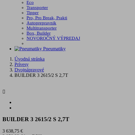
Eco
Transporter
Tipper
Pro, Pro Break, Prakti
Autoprepravnik
Multitransporter
Box, Builder
NOVOROČNÝ VÝPREDAJ
Pneumatiky
Úvodná stránka
Prívesy
Dvojnápravové
BUILDER 3 2615/2 S 2,7T

BUILDER 3 2615/2 S 2,7T
3 638,75 €