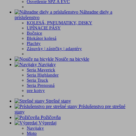
Osvetlenie ŠPZ A EVC
Náhradne diely a
príslušenstvo
KOLESÁ, PNEUMATIKY, DISKY
UPÍNACIE PÁSY
Bočnice
Blokátor kolesá
Plachty
Zásuvky | zástrčky | adaptéry
Nosiče na bicykle
Navijaky
Seria Maverick
Seria Highlander
Seria Truck
Seria Prenosná
pre kotvy
Strešné stany
Príslušenstvo pre strešné
stany
Požičovňa
Výpredaj
Navijaky
Moto