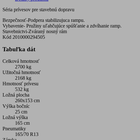
Séria prívesov pre stavebnú dopravu
Bezpečnosť-Podpera stabilizujuca rampu.
Vybavenie- Pružiny uľahčujúce spúšťanie a zdvíhanie ramp.
Stavebnictvi-Zváraný nosný rám
Kód
2010000294505
Tabuľka dát
Celková hmotnosť
2700 kg
Užitočná hmotnosť
2168 kg
Hmotnosť prívesu
532 kg
Ložná plocha
260x153 cm
Výška bočníc
25 cm
Ložná výška
165 cm
Pneumatiky
165/70 R13
Záruka