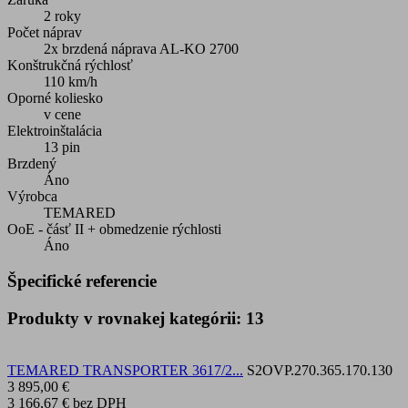
2 roky
Počet náprav
2x brzdená náprava AL-KO 2700
Konštrukčná rýchlosť
110 km/h
Oporné koliesko
v cene
Elektroinštalácia
13 pin
Brzdený
Áno
Výrobca
TEMARED
OoE - čásť II + obmedzenie rýchlosti
Áno
Špecifické referencie
Produkty v rovnakej kategórii: 13
TEMARED TRANSPORTER 3617/2...
S2OVP.270.365.170.130
3 895,00 €
3 166,67 €
bez DPH