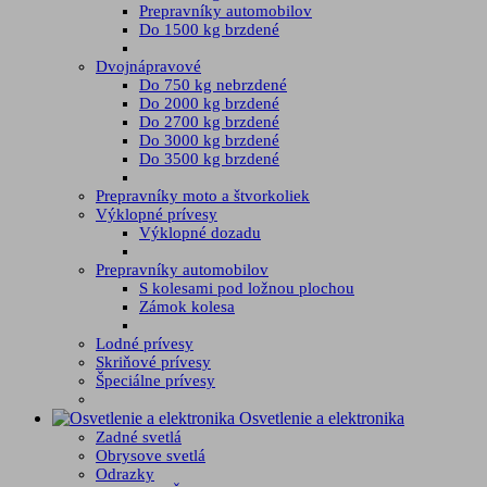
Prepravníky automobilov
Do 1500 kg brzdené
Dvojnápravové
Do 750 kg nebrzdené
Do 2000 kg brzdené
Do 2700 kg brzdené
Do 3000 kg brzdené
Do 3500 kg brzdené
Prepravníky moto a štvorkoliek
Výklopné prívesy
Výklopné dozadu
Prepravníky automobilov
S kolesami pod ložnou plochou
Zámok kolesa
Lodné prívesy
Skriňové prívesy
Špeciálne prívesy
Osvetlenie a elektronika
Zadné svetlá
Obrysove svetlá
Odrazky