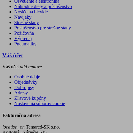
Osvetlenie a elektronika
Náhradne diely a príslušenstvo
Nosiče na bicykle
Navijaky
Strešné stany
Príslušenstvo pre strešné stany
Požičovňa
Výpredaj
Pneumatiky
Váš účet
Váš účet
add
remove
Osobné údaje
Objednávky
Dobropisy
Adresy
Zľavové kupóny
Nastavenia súborov cookie
Fakturačná adresa
location_on
Temared-SK s.r.o.
Kostolná - Záriečie 535