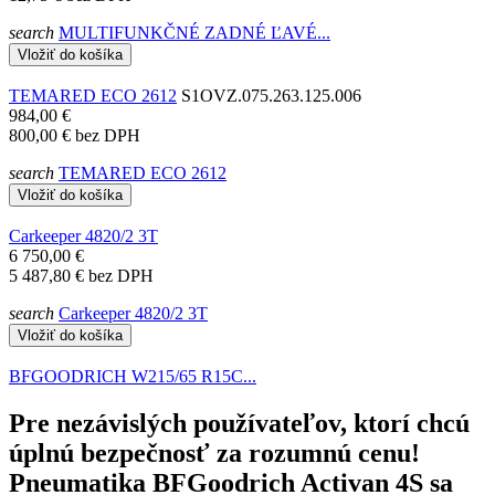
search
MULTIFUNKČNÉ ZADNÉ ĽAVÉ...
Vložiť do košíka
TEMARED ECO 2612
S1OVZ.075.263.125.006
984,00 €
800,00 €
bez DPH
search
TEMARED ECO 2612
Vložiť do košíka
Carkeeper 4820/2 3T
6 750,00 €
5 487,80 €
bez DPH
search
Carkeeper 4820/2 3T
Vložiť do košíka
BFGOODRICH W215/65 R15C...
Pre nezávislých používateľov, ktorí chcú
úplnú bezpečnosť za rozumnú cenu!
Pneumatika BFGoodrich Activan 4S sa