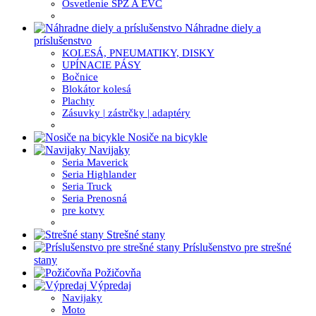
Osvetlenie ŠPZ A EVC
Náhradne diely a
príslušenstvo
KOLESÁ, PNEUMATIKY, DISKY
UPÍNACIE PÁSY
Bočnice
Blokátor kolesá
Plachty
Zásuvky | zástrčky | adaptéry
Nosiče na bicykle
Navijaky
Seria Maverick
Seria Highlander
Seria Truck
Seria Prenosná
pre kotvy
Strešné stany
Príslušenstvo pre strešné
stany
Požičovňa
Výpredaj
Navijaky
Moto