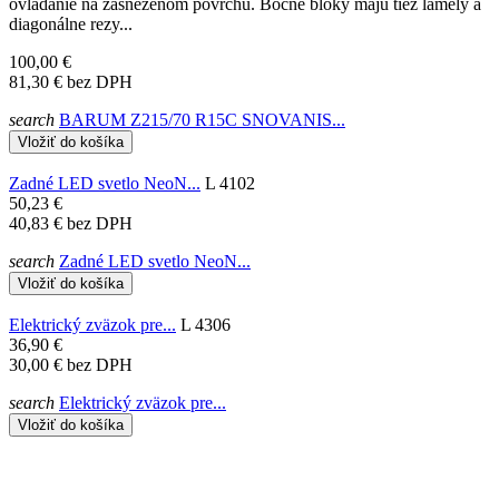
ovládanie na zasneženom povrchu. Bočné bloky majú tiež lamely a
diagonálne rezy...
100,00 €
81,30 €
bez DPH
search
BARUM Z215/70 R15C SNOVANIS...
Vložiť do košíka
Zadné LED svetlo NeoN...
L 4102
50,23 €
40,83 €
bez DPH
search
Zadné LED svetlo NeoN...
Vložiť do košíka
Elektrický zväzok pre...
L 4306
36,90 €
30,00 €
bez DPH
search
Elektrický zväzok pre...
Vložiť do košíka