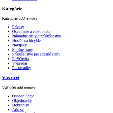
Kategórie
Kategórie
add
remove
Prívesy
Osvetlenie a elektronika
Náhradne diely a príslušenstvo
Nosiče na bicykle
Navijaky
Strešné stany
Príslušenstvo pre strešné stany
Požičovňa
Výpredaj
Pneumatiky
Váš účet
Váš účet
add
remove
Osobné údaje
Objednávky
Dobropisy
Adresy