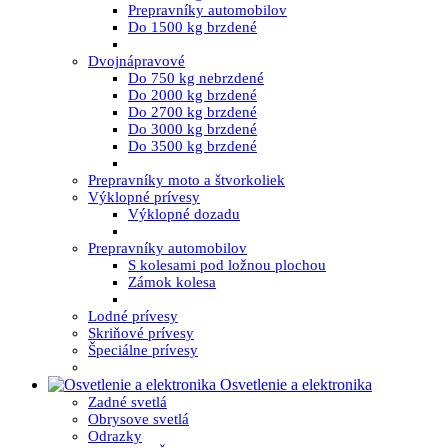
Prepravníky automobilov
Do 1500 kg brzdené
Dvojnápravové
Do 750 kg nebrzdené
Do 2000 kg brzdené
Do 2700 kg brzdené
Do 3000 kg brzdené
Do 3500 kg brzdené
Prepravníky moto a štvorkoliek
Výklopné prívesy
Výklopné dozadu
Prepravníky automobilov
S kolesami pod ložnou plochou
Zámok kolesa
Lodné prívesy
Skriňové prívesy
Špeciálne prívesy
Osvetlenie a elektronika
Zadné svetlá
Obrysove svetlá
Odrazky