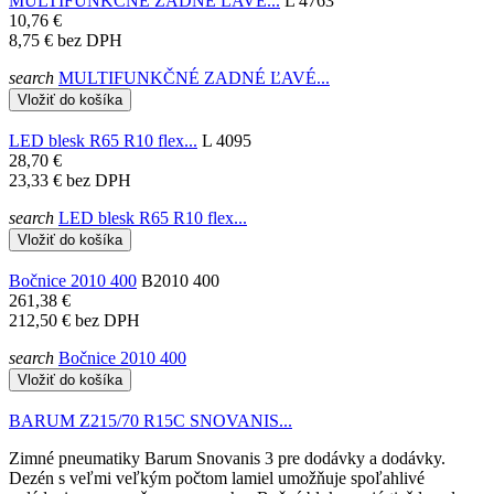
MULTIFUNKČNÉ ZADNÉ ĽAVÉ...
L 4763
10,76 €
8,75 €
bez DPH
search
MULTIFUNKČNÉ ZADNÉ ĽAVÉ...
Vložiť do košíka
LED blesk R65 R10 flex...
L 4095
28,70 €
23,33 €
bez DPH
search
LED blesk R65 R10 flex...
Vložiť do košíka
Bočnice 2010 400
B2010 400
261,38 €
212,50 €
bez DPH
search
Bočnice 2010 400
Vložiť do košíka
BARUM Z215/70 R15C SNOVANIS...
Zimné pneumatiky Barum Snovanis 3 pre dodávky a dodávky.
Dezén s veľmi veľkým počtom lamiel umožňuje spoľahlivé