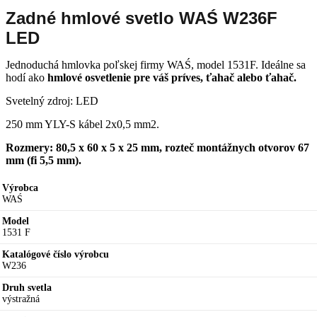
Zadné hmlové svetlo WAŚ W236F
LED
Jednoduchá hmlovka poľskej firmy WAŚ, model 1531F. Ideálne sa
hodí ako
hmlové osvetlenie pre váš príves, ťahač alebo ťahač.
Svetelný zdroj: LED
250 mm YLY-S kábel 2x0,5 mm2.
Rozmery: 80,5 x 60 x 5 x 25 mm, rozteč montážnych otvorov 67
mm (fi 5,5 mm).
Výrobca
WAŚ
Model
1531 F
Katalógové číslo výrobcu
W236
Druh svetla
výstražná