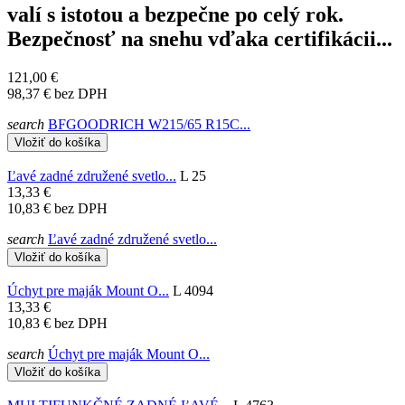
valí s istotou a bezpečne po celý rok.
Bezpečnosť na snehu vďaka certifikácii...
121,00 €
98,37 €
bez DPH
search
BFGOODRICH W215/65 R15C...
Vložiť do košíka
Ľavé zadné združené svetlo...
L 25
13,33 €
10,83 €
bez DPH
search
Ľavé zadné združené svetlo...
Vložiť do košíka
Úchyt pre maják Mount O...
L 4094
13,33 €
10,83 €
bez DPH
search
Úchyt pre maják Mount O...
Vložiť do košíka