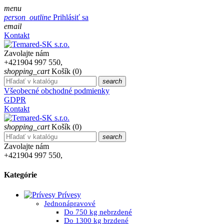
menu
person_outline
Prihlásiť sa
email
Kontakt
Zavolajte nám
+421904 997 550,
shopping_cart
Košík
(0)
search
Všeobecné obchodné podmienky
GDPR
Kontakt
shopping_cart
Košík
(0)
search
Zavolajte nám
+421904 997 550,
Kategórie
Prívesy
Jednonápravové
Do 750 kg nebrzdené
Do 1300 kg brzdené