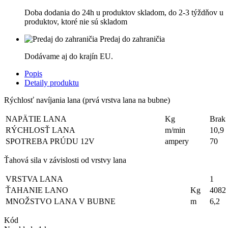
Doba dodania do 24h u produktov skladom, do 2-3 týždňov u
produktov, ktoré nie sú skladom
Predaj do zahraničia
Dodávame aj do krajín EU.
Popis
Detaily produktu
Rýchlosť navíjania lana (prvá vrstva lana na bubne)
NAPÄTIE LANA
Kg
Brak
RÝCHLOSŤ LANA
m/min
10,9
SPOTREBA PRÚDU 12V
ampery
70
Ťahová sila v závislosti od vrstvy lana
VRSTVA LANA
1
ŤAHANIE LANO
Kg
4082
MNOŽSTVO LANA V BUBNE
m
6,2
Kód