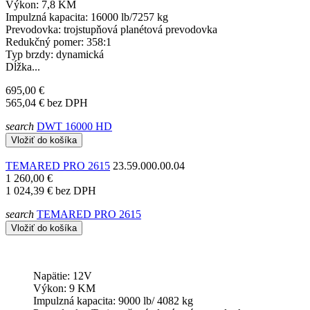
Výkon: 7,8 KM
Impulzná kapacita: 16000 lb/7257 kg
Prevodovka: trojstupňová planétová prevodovka
Redukčný pomer: 358:1
Typ brzdy: dynamická
Dĺžka...
695,00 €
565,04 €
bez DPH
search
DWT 16000 HD
Vložiť do košíka
TEMARED PRO 2615
23.59.000.00.04
1 260,00 €
1 024,39 €
bez DPH
search
TEMARED PRO 2615
Vložiť do košíka
Napätie: 12V
Výkon: 9 KM
Impulzná kapacita: 9000 lb/ 4082 kg