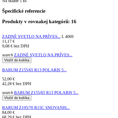
Na sklade
1 ks
Špecifické referencie
Produkty v rovnakej kategórii: 16
ZADNÉ SVETLO NA PRÍVES...
L 4069
11,17 €
9,08 €
bez DPH
search
ZADNÉ SVETLO NA PRÍVES...
Vložiť do košíka
BARUM Z155/65 R13 POLARIS 5...
52,00 €
42,28 €
bez DPH
search
BARUM Z155/65 R13 POLARIS 5...
Vložiť do košíka
BARUM Z195/70 R15C SNOVANIS...
84,00 €
68,29 €
bez DPH