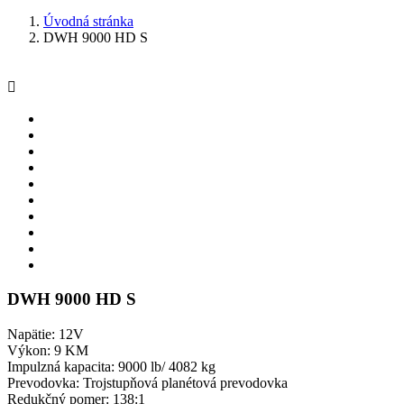
Úvodná stránka
DWH 9000 HD S

DWH 9000 HD S
Napätie: 12V
Výkon: 9 KM
Impulzná kapacita: 9000 lb/ 4082 kg
Prevodovka: Trojstupňová planétová prevodovka
Redukčný pomer: 138:1