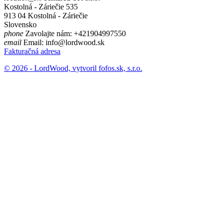
Kostolná - Záriečie 535
913 04 Kostolná - Záriečie
Slovensko
phone
Zavolajte nám:
+421904997550
email
Email:
info@lordwood.sk
Fakturačná adresa
© 2026 - LordWood, vytvoril
fofos.sk, s.r.o.