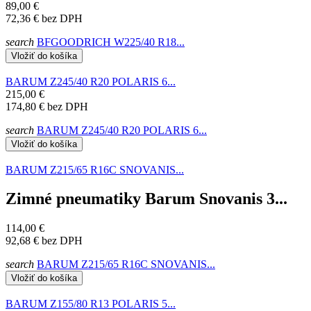
89,00 €
72,36 €
bez DPH
search
BFGOODRICH W225/40 R18...
Vložiť do košíka
BARUM Z245/40 R20 POLARIS 6...
215,00 €
174,80 €
bez DPH
search
BARUM Z245/40 R20 POLARIS 6...
Vložiť do košíka
BARUM Z215/65 R16C SNOVANIS...
Zimné pneumatiky Barum Snovanis 3...
114,00 €
92,68 €
bez DPH
search
BARUM Z215/65 R16C SNOVANIS...
Vložiť do košíka
BARUM Z155/80 R13 POLARIS 5...