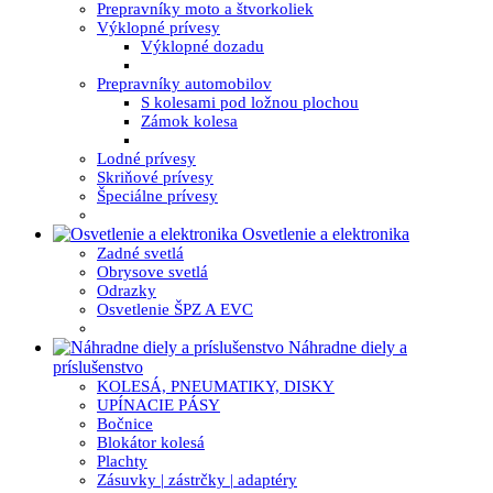
Prepravníky moto a štvorkoliek
Výklopné prívesy
Výklopné dozadu
Prepravníky automobilov
S kolesami pod ložnou plochou
Zámok kolesa
Lodné prívesy
Skriňové prívesy
Špeciálne prívesy
Osvetlenie a elektronika
Zadné svetlá
Obrysove svetlá
Odrazky
Osvetlenie ŠPZ A EVC
Náhradne diely a
príslušenstvo
KOLESÁ, PNEUMATIKY, DISKY
UPÍNACIE PÁSY
Bočnice
Blokátor kolesá
Plachty
Zásuvky | zástrčky | adaptéry