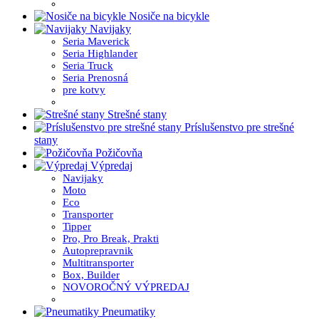
Nosiče na bicykle
Navijaky
Seria Maverick
Seria Highlander
Seria Truck
Seria Prenosná
pre kotvy
Strešné stany
Príslušenstvo pre strešné
stany
Požičovňa
Výpredaj
Navijaky
Moto
Eco
Transporter
Tipper
Pro, Pro Break, Prakti
Autoprepravnik
Multitransporter
Box, Builder
NOVOROČNÝ VÝPREDAJ
Pneumatiky