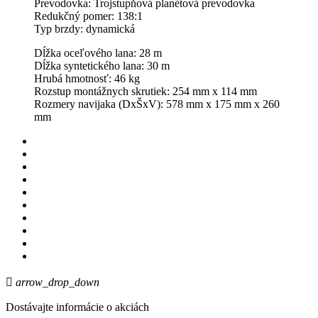
Prevodovka: Trojstupňová planétová prevodovka
Redukčný pomer: 138:1
Typ brzdy: dynamická
Dĺžka oceľového lana: 28 m
Dĺžka syntetického lana: 30 m
Hrubá hmotnosť: 46 kg
Rozstup montážnych skrutiek: 254 mm x 114 mm
Rozmery navijaka (DxŠxV): 578 mm x 175 mm x 260
mm

arrow_drop_down
Dostávajte informácie o akciách