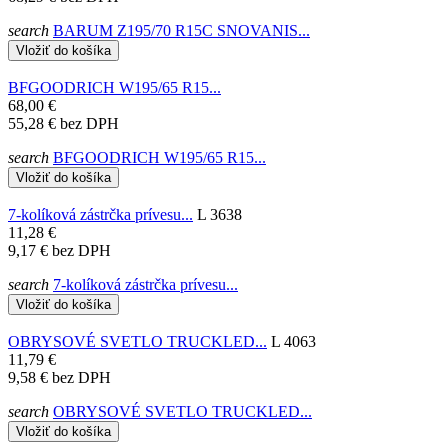
search
BARUM Z195/70 R15C SNOVANIS...
Vložiť do košíka
BFGOODRICH W195/65 R15...
68,00 €
55,28 €
bez DPH
search
BFGOODRICH W195/65 R15...
Vložiť do košíka
7-kolíková zástrčka prívesu...
L 3638
11,28 €
9,17 €
bez DPH
search
7-kolíková zástrčka prívesu...
Vložiť do košíka
OBRYSOVÉ SVETLO TRUCKLED...
L 4063
11,79 €
9,58 €
bez DPH
search
OBRYSOVÉ SVETLO TRUCKLED...
Vložiť do košíka