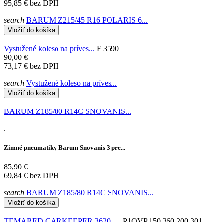
95,85 €
bez DPH
search
BARUM Z215/45 R16 POLARIS 6...
Vložiť do košíka
Vystužené koleso na príves...
F 3590
90,00 €
73,17 €
bez DPH
search
Vystužené koleso na príves...
Vložiť do košíka
BARUM Z185/80 R14C SNOVANIS...
.
Zimné pneumatiky Barum Snovanis 3 pre...
85,90 €
69,84 €
bez DPH
search
BARUM Z185/80 R14C SNOVANIS...
Vložiť do košíka
TEMARED CARKEEPER 3620 -...
P1OVP.150.360.200.301