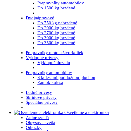
Prepravníky automobilov
Do 1500 kg brzdené
Dvojnápravové
Do 750 kg nebrzdené
Do 2000 kg brzdené
Do 2700 kg brzdené
Do 3000 kg brzdené
Do 3500 kg brzdené
Prepravníky moto a štvorkoliek
Výklopné prívesy
Výklopné dozadu
Prepravníky automobilov
S kolesami pod ložnou plochou
Zámok kolesa
Lodné prívesy
Skriňové prívesy
Špeciálne prívesy
Osvetlenie a elektronika
Zadné svetlá
Obrysove svetlá
Odrazky