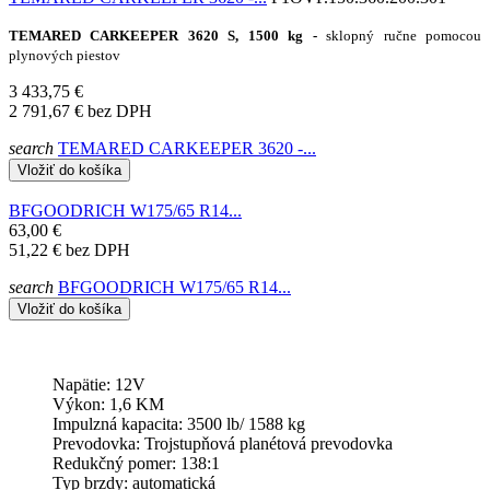
TEMARED CARKEEPER 3620 S, 1500 kg -
sklopný ručne pomocou
plynových piestov
3 433,75 €
2 791,67 €
bez DPH
search
TEMARED CARKEEPER 3620 -...
Vložiť do košíka
BFGOODRICH W175/65 R14...
63,00 €
51,22 €
bez DPH
search
BFGOODRICH W175/65 R14...
Vložiť do košíka
Napätie: 12V
Výkon: 1,6 KM
Impulzná kapacita: 3500 lb/ 1588 kg
Prevodovka: Trojstupňová planétová prevodovka
Redukčný pomer: 138:1
Typ brzdy: automatická