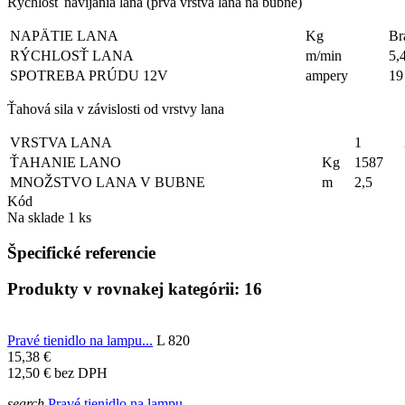
Rýchlosť navíjania lana (prvá vrstva lana na bubne)
NAPÄTIE LANA
Kg
Br
RÝCHLOSŤ LANA
m/min
5,
SPOTREBA PRÚDU 12V
ampery
19
Ťahová sila v závislosti od vrstvy lana
VRSTVA LANA
1
ŤAHANIE LANO
Kg
1587
MNOŽSTVO LANA V BUBNE
m
2,5
Kód
Na sklade
1 ks
Špecifické referencie
Produkty v rovnakej kategórii: 16
Pravé tienidlo na lampu...
L 820
15,38 €
12,50 €
bez DPH
search
Pravé tienidlo na lampu...