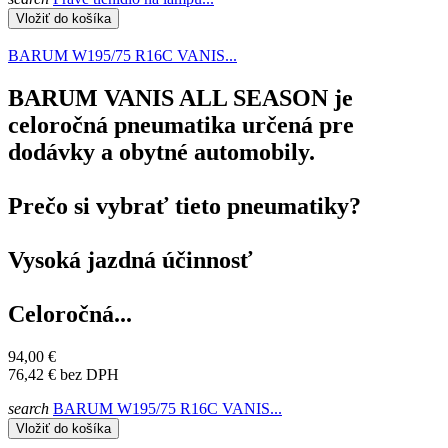
Vložiť do košíka
BARUM W195/75 R16C VANIS...
BARUM VANIS ALL SEASON je
celoročná pneumatika určená pre
dodávky a obytné automobily.
Prečo si vybrať tieto pneumatiky?
Vysoká jazdná účinnosť
Celoročná...
94,00 €
76,42 €
bez DPH
search
BARUM W195/75 R16C VANIS...
Vložiť do košíka