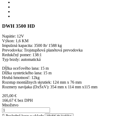
DWH 3500 HD
Napätie: 12V
Výkon: 1,6 KM
Impulzná kapacita: 3500 lb/ 1588 kg
Prevodovka: Trojstupňová planétová prevodovka
Redukčný pomer: 138:1
Typ brzdy: automatická
Dĺžka oceľového lana: 15 m
Dĺžka syntetického lana: 15 m
Hrubá hmotnosť: 12kg
Rozstup montážnych skrutiek: 124 mm x 76 mm
Rozmery navijaka (DxŠxV): 354 mm x 114 mm x115 mm
205,00 €
166,67 €
bez DPH
Množstvo

Posledné kusy v sklade