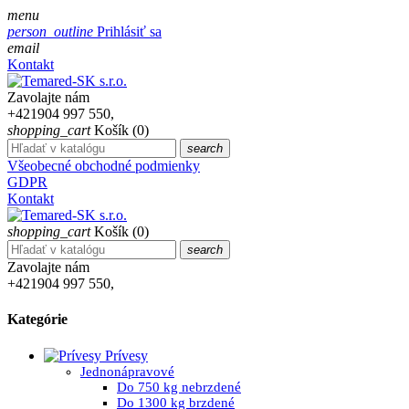
menu
person_outline
Prihlásiť sa
email
Kontakt
Zavolajte nám
+421904 997 550,
shopping_cart
Košík
(0)
search
Všeobecné obchodné podmienky
GDPR
Kontakt
shopping_cart
Košík
(0)
search
Zavolajte nám
+421904 997 550,
Kategórie
Prívesy
Jednonápravové
Do 750 kg nebrzdené
Do 1300 kg brzdené