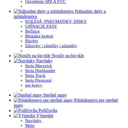
Osvetlenie ŠPZ A EVC
Náhradne diely a
príslušenstvo
KOLESÁ, PNEUMATIKY, DISKY
UPÍNACIE PÁSY
Bočnice
Blokátor kolesá
Plachty
Zásuvky | zástrčky | adaptéry
Nosiče na bicykle
Navijaky
Seria Maverick
Seria Highlander
Seria Truck
Seria Prenosná
pre kotvy
Strešné stany
Príslušenstvo pre strešné
stany
Požičovňa
Výpredaj
Navijaky
Moto