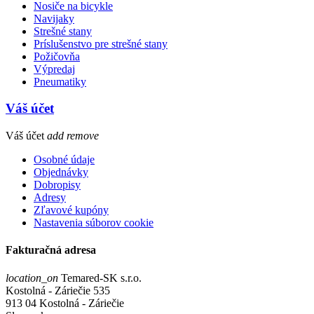
Nosiče na bicykle
Navijaky
Strešné stany
Príslušenstvo pre strešné stany
Požičovňa
Výpredaj
Pneumatiky
Váš účet
Váš účet
add
remove
Osobné údaje
Objednávky
Dobropisy
Adresy
Zľavové kupóny
Nastavenia súborov cookie
Fakturačná adresa
location_on
Temared-SK s.r.o.
Kostolná - Záriečie 535
913 04 Kostolná - Záriečie